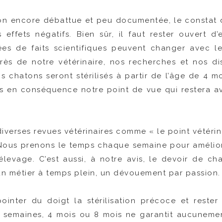
on encore débattue et peu documentée, le constat d
ffets négatifs. Bien sûr, il faut rester ouvert d’
ées de faits scientifiques peuvent changer avec 
ès de notre vétérinaire, nos recherches et nos di
s chatons seront stérilisés à partir de l’âge de 4 m
s en conséquence notre point de vue qui restera a
verses revues vétérinaires comme « le point vétérinai
 Nous prenons le temps chaque semaine pour amélior
l’élevage. C’est aussi, à notre avis, le devoir de c
n métier à temps plein, un dévouement par passion.
de pointer du doigt la stérilisation précoce et res
12 semaines, 4 mois ou 8 mois ne garantit aucuneme