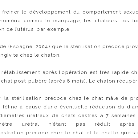
 freiner le développement du comportement sexuel 
nomène comme le marquage, les chaleurs, les fuite
on de l’utérus, par exemple.
ude (Espagne, 2004) que la stérilisation précoce pro
ngivite chez le chaton.
 rétablissement après l’opération est très rapide ch
chat post-pubère (après 6 mois). Le chaton récupère
r la stérilisation précoce chez le chat mâle de pr
e féline à cause d’une éventuelle réduction du diamè
amètres urétraux de chats castrés à 7 semaines e
amètre urétral n’étant pas réduit aprè
stration-precoce-chez-le-chat-et-la-chatte-quels-ri